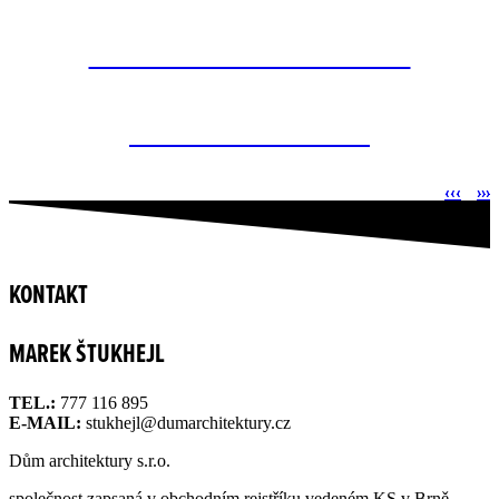
VENKOVSKÝ DŮM 21. STOLETÍ
NEVYBOČOVAT Z ŘADY
‹‹‹
›››
KONTAKT
MAREK ŠTUKHEJL
TEL.:
777 116 895
E-MAIL:
stukhejl@dumarchitektury.cz
Dům architektury s.r.o.
společnost zapsaná v obchodním rejstříku vedeném KS v Brně,