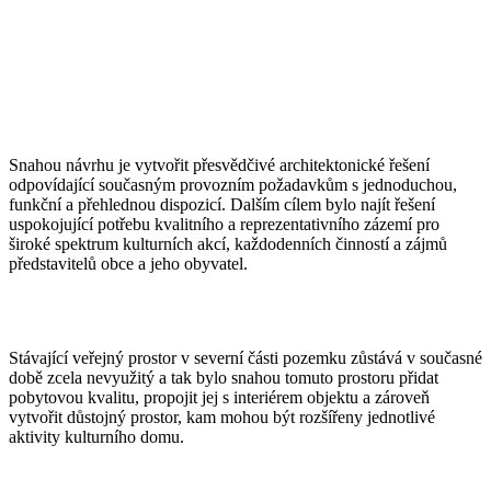
Snahou návrhu je vytvořit přesvědčivé architektonické řešení
odpovídající současným provozním požadavkům s jednoduchou,
funkční a přehlednou dispozicí. Dalším cílem bylo najít řešení
uspokojující potřebu kvalitního a reprezentativního zázemí pro
široké spektrum kulturních akcí, každodenních činností a zájmů
představitelů obce a jeho obyvatel.
Stávající veřejný prostor v severní části pozemku zůstává v současné
době zcela nevyužitý a tak bylo snahou tomuto prostoru přidat
pobytovou kvalitu, propojit jej s interiérem objektu a zároveň
vytvořit důstojný prostor, kam mohou být rozšířeny jednotlivé
aktivity kulturního domu.