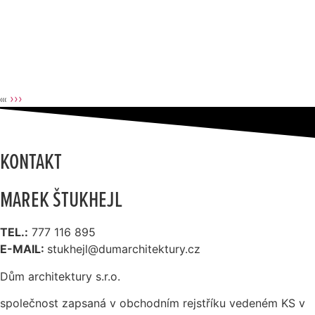
INTERIÉRY CHALUPY
OBYTNÝ SOUBOR
‹‹‹
›››
KONTAKT
MAREK ŠTUKHEJL
TEL.:
777 116 895
E-MAIL:
stukhejl@dumarchitektury.cz
Dům architektury s.r.o.
společnost zapsaná v obchodním rejstříku vedeném KS v