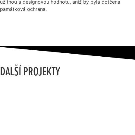
užitnou a designovou hodnotu, aniž by byla dotčena
památková ochrana.
DALŠÍ PROJEKTY
CHALUPA SE ŽUDREM
TUDY A DOPRAVA
LINIOVÝ DŮM
SOULAD