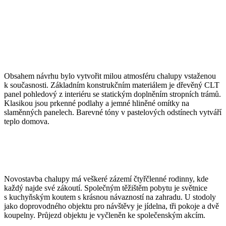
Obsahem návrhu bylo vytvořit milou atmosféru chalupy vstaženou
k současnosti. Základním konstrukčním materiálem je dřevěný CLT
panel pohledový z interiéru se statickým doplněním stropních trámů.
Klasikou jsou prkenné podlahy a jemné hliněné omítky na
slaměnných panelech. Barevné tóny v pastelových odstínech vytváří
teplo domova.
Novostavba chalupy má veškeré zázemí čtyřčlenné rodinny, kde
každý najde své zákoutí. Společným těžištěm pobytu je světnice
s kuchyňským koutem s krásnou návazností na zahradu. U stodoly
jako doprovodného objektu pro návštěvy je jídelna, tři pokoje a dvě
koupelny. Průjezd objektu je vyčleněn ke společenským akcím.