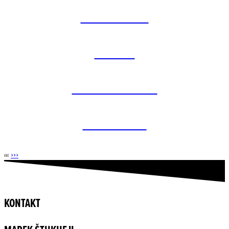
LINIOVÝ DŮM
SOULAD
OBYTNÝ SOUBOR
OKO NAD VSÍ
‹‹‹
›››
KONTAKT